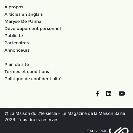
À propos
Articles en anglais
Maryse De Palma
Développement personnel
Publicité
Partenaires
Annonceurs
Plan de site
Termes et conditions
Politique de confidentialité
Facebook
LinkedIn
You
© La Maison du 21e siècle - Le Magazine de la Maison Saine
2026. Tous droits réservés.
RÉALISÉ PAR