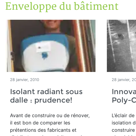
Enveloppe du bâtiment
Accueil
Articles
Construction verte
Enveloppe du bâtiment
28 janvier, 2010
28 janvier, 2
Isolant radiant sous
Innova
dalle : prudence!
Poly-C
Avant de construire ou de rénover,
L’éclair d
il est bon de comparer les
isolation 
prétentions des fabricants et
construire