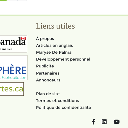
Liens utiles
À propos
Articles en anglais
Maryse De Palma
Développement personnel
Publicité
Partenaires
Annonceurs
Plan de site
Termes et conditions
Politique de confidentialité
Facebook
LinkedIn
You