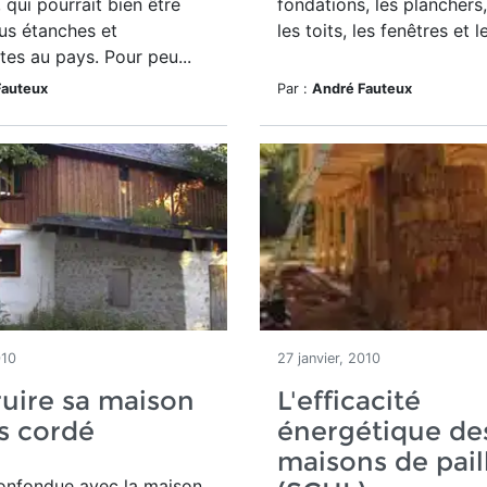
 qui pourrait bien être
fondations, les planchers,
us étanches et
les toits, les fenêtres et 
es au pays. Pour peu...
Fauteux
Par :
André Fauteux
010
27 janvier, 2010
uire sa maison
L'efficacité
s cordé
énergétique de
maisons de pail
onfondue avec la maison