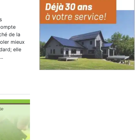
s
 compte
ché de la
isoler mieux
dard; elle
..