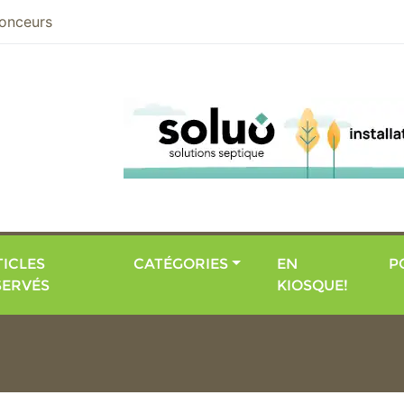
nier
onceurs
ICLES
CATÉGORIES
EN
P
SERVÉS
KIOSQUE!