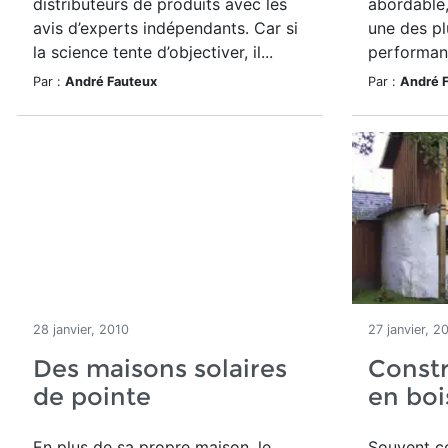
distributeurs de produits avec les
abordable,
avis d’experts indépendants. Car si
une des pl
la science tente d’objectiver, il...
performant
Par :
André Fauteux
Par :
André 
28 janvier, 2010
27 janvier, 2
Des maisons solaires
Constr
de pointe
en boi
En plus de sa propre maison, le
Souvent c