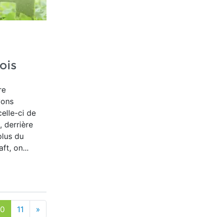
ois
re
vons
elle-ci de
, derrière
plus du
t, on...
10
11
»