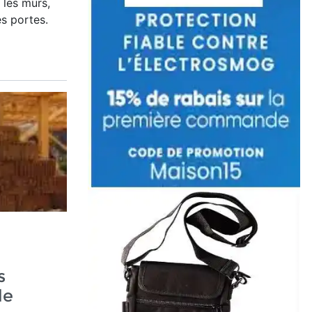
 les murs,
les portes.
s
le