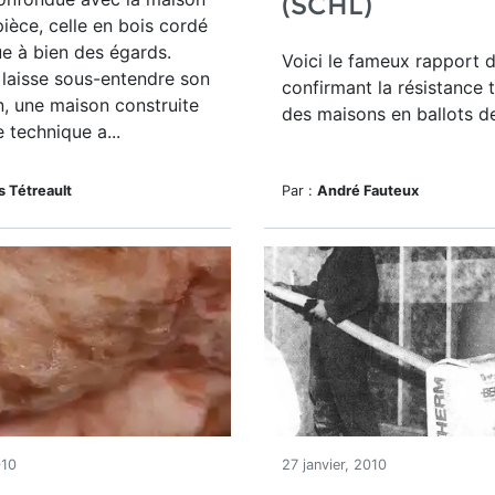
(SCHL)
pièce, celle en bois cordé
ue à bien des égards.
Voici le fameux rapport 
laisse sous-entendre son
confirmant la résistance
n, une maison construite
des maisons en ballots de
 technique a...
 Tétreault
Par :
André Fauteux
010
27 janvier, 2010