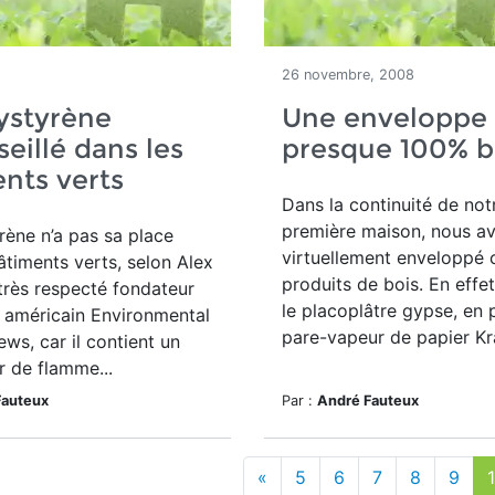
26 novembre, 2008
ystyrène
Une enveloppe
eillé dans les
presque 100% b
nts verts
Dans la continuité de not
première maison, nous a
rène n’a pas sa place
virtuellement enveloppé c
âtiments verts, selon Alex
produits de bois. En effet
 très respecté fondateur
le placoplâtre gypse, en 
n américain Environmental
pare-vapeur de papier Kraf
ews, car il contient un
r de flamme...
Fauteux
Par :
André Fauteux
«
5
6
7
8
9