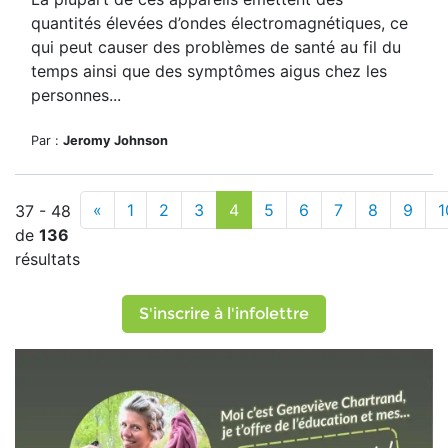
quantités élevées d’ondes électromagnétiques, ce
qui peut causer des problèmes de santé au fil du
temps ainsi que des symptômes aigus chez les
personnes...
Par :
Jeromy Johnson
«
1
2
3
4
5
6
7
8
9
1
37 - 48
de
136
résultats
S'inscrire à l'infolettre