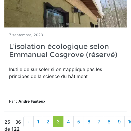
7 septembre, 2023
L’isolation écologique selon
Emmanuel Cosgrove (réservé)
Inutile de surisoler si on n’applique pas les
principes de la science du bâtiment
Par :
André Fauteux
«
1
2
3
4
5
6
7
8
9
1
25 - 36
de
122