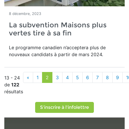
8 décembre, 2023
La subvention Maisons plus
vertes tire à sa fin
Le programme canadien n’acceptera plus de
nouveaux candidats à partir de mars 2024.
«
1
2
3
4
5
6
7
8
9
1
13 - 24
de
122
résultats
S'inscrire à l'infolettre