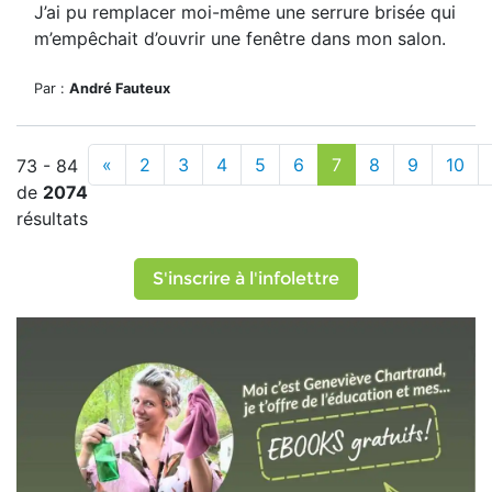
J’ai pu remplacer moi-même une serrure brisée qui
m’empêchait d’ouvrir une fenêtre dans mon salon.
Par :
André Fauteux
«
2
3
4
5
6
7
8
9
10
73 - 84
de
2074
résultats
S'inscrire à l'infolettre