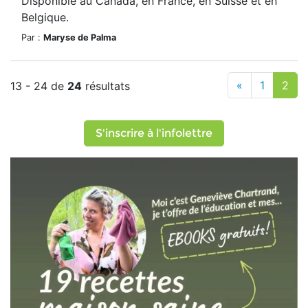
Disponible au Canada, en France, en Suisse et en
Belgique.
Par :
Maryse de Palma
«
1
2
13 - 24 de
24
résultats
S'inscrire à l'infolettre