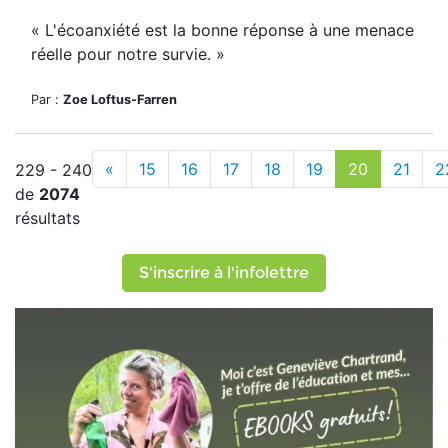
« L'écoanxiété est la bonne réponse à une menace
réelle pour notre survie. »
Par :
Zoe Loftus-Farren
«
15
16
17
18
19
20
21
2
229 - 240
de
2074
résultats
S'inscrire à l'infolettre