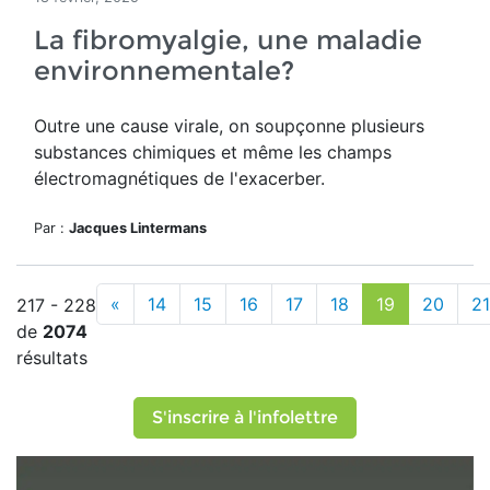
La fibromyalgie, une maladie
environnementale?
Outre une cause virale, on soupçonne plusieurs
substances chimiques et même les champs
électromagnétiques de l'exacerber.
Par :
Jacques Lintermans
«
14
15
16
17
18
19
20
21
217 - 228
de
2074
résultats
S'inscrire à l'infolettre