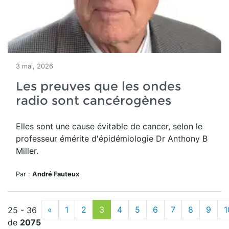
3 mai, 2026
Les preuves que les ondes
radio sont cancérogènes
Elles sont une cause évitable de cancer, selon le
professeur émérite d'épidémiologie Dr Anthony B
Miller.
Par :
André Fauteux
«
1
2
3
4
5
6
7
8
9
1
25 - 36
de
2075