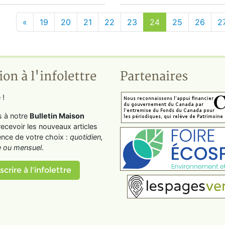
«
19
20
21
22
23
24
25
26
2
ion à l'infolettre
Partenaires
 !
s à notre
Bulletin Maison
recevoir les nouveaux articles
ence de votre choix :
quotidien,
 ou mensuel
.
scrire à l'infolettre