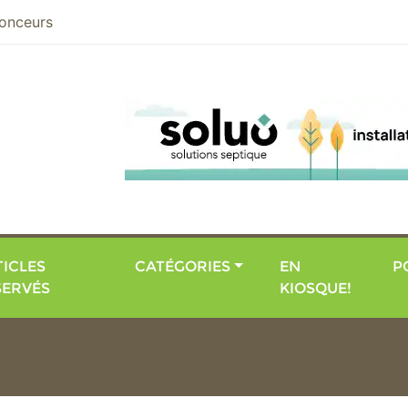
nier
onceurs
ICLES
CATÉGORIES
EN
P
SERVÉS
KIOSQUE!