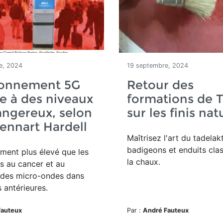
e, 2024
19 septembre, 2024
yonnement 5G
Retour des
e à des niveaux
formations de 
angereux, selon
sur les finis nat
Lennart Hardell
Maîtrisez l'art du tadelak
badigeons et enduits cla
tement
plus élevé que les
la chaux.
és au cancer et au
des micro-ondes dans
 antérieures.
Fauteux
Par :
André Fauteux