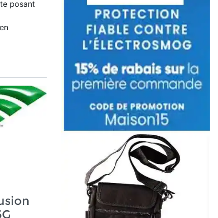
nte posant
 en
fusion
5G