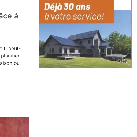
âce à
oit, peut-
planifier
saison ou