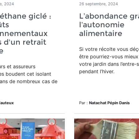
e, 2024
26 septembre, 2024
éthane giclé :
L’abondance gr
ûts
l’autonomie
onnementaux
alimentaire
 d'un retrait
Si votre récolte vous déç
le
être pourriez-vous mieux 
votre jardin dans l’entre-
rs et assureurs
pendant l’hiver.
es boudent cet isolant
dans de nombreux cas de
.
Fauteux
Par :
Natachat Pépin Danis