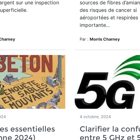
argent sur une inspection
sources de fibres d’amia
uperficielle.
des risques de cancer
si
aéroportées et respirées
importante...
 Charney
Par :
Morris Charney
024
4 octobre, 2024
es essentielles
Clarifier la con
mne 2024)
entre 5 GHz et 