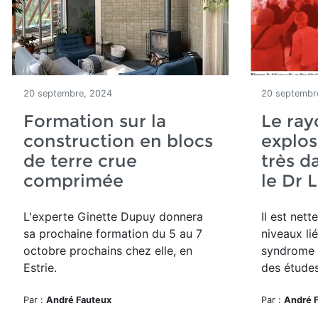
20 septembre, 2024
20 septembr
Formation sur la
Le ra
construction en blocs
explos
de terre crue
très d
comprimée
le Dr 
L'experte Ginette Dupuy donnera
Il est net
sa prochaine formation du 5 au 7
niveaux li
octobre prochains chez elle, en
syndrome 
Estrie.
des études
Par :
André Fauteux
Par :
André 