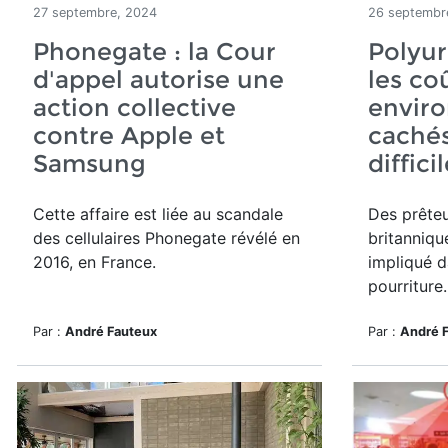
27 septembre, 2024
26 septembr
Phonegate : la Cour
Polyur
d'appel autorise une
les co
action collective
envir
contre Apple et
cachés
Samsung
diffici
Cette affaire est liée au scandale
Des prêteu
des cellulaires
Phonegate
révélé en
britanniqu
2016, en France.
impliqué 
pourriture
Par :
André Fauteux
Par :
André 