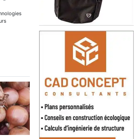
hnologies
urs