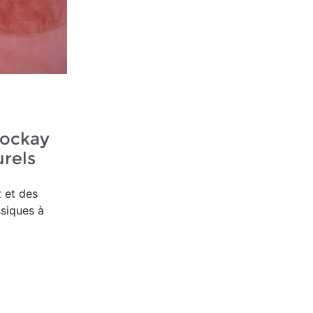
Tockay
urels
t et des
ssiques à