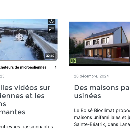
025
20 décembre, 2024
les vidéos sur
Des maisons pa
liennes et les
usinées
ns
Le Boisé Bioclimat propo
rmantes
maisons unifamiliales et 
Sainte-Béatrix, dans Lana
entrevues passionnantes