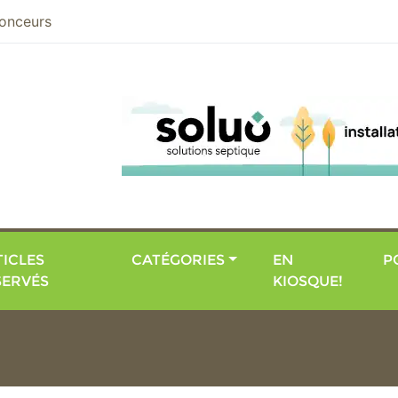
nier
onceurs
ICLES
CATÉGORIES
EN
P
SERVÉS
KIOSQUE!