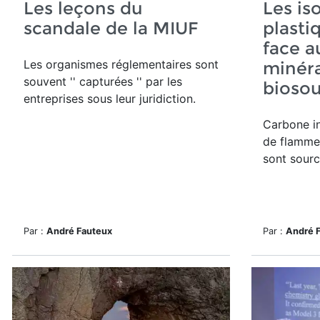
Les leçons du
Les is
scandale de la MIUF
plasti
face a
Les organismes réglementaires sont
minéra
souvent '' capturées '' par les
biosou
entreprises sous leur juridiction.
Carbone in
de flamme 
sont sourc
Par :
André Fauteux
Par :
André 