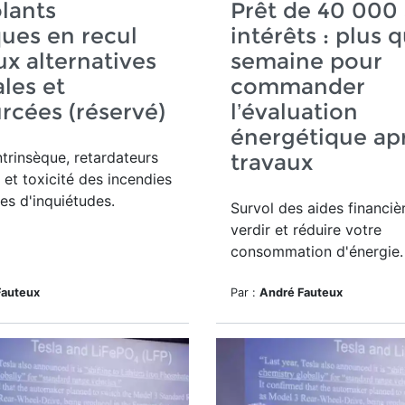
olants
Prêt de 40 000 
ques en recul
intérêts : plus 
ux alternatives
semaine pour
les et
commander
rcées (réservé)
l’évaluation
énergétique ap
trinsèque, retardateurs
travaux
et toxicité des incendies
es d'inquiétudes.
Survol des aides financiè
verdir et réduire votre
consommation d'énergie
Fauteux
Par :
André Fauteux