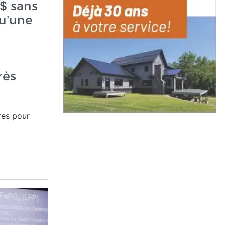
$ sans
qu’une
rès
res pour
.