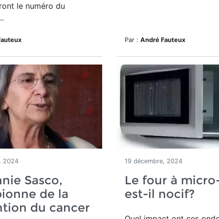
eront le numéro du
..
Fauteux
Par :
André Fauteux
, 2024
19 décembre, 2024
nie Sasco,
Le four à micr
ionne de la
est-il nocif?
tion du cancer
Quel impact ont ces onde