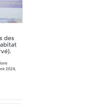
s des
abitat
vé).
tions
bre 2024,