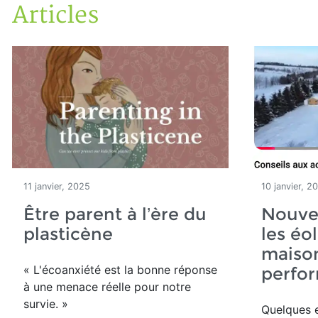
Articles
Accueil
Articles
11 janvier, 2025
10 janvier, 2
Être parent à l’ère du
Nouvel
plasticène
les éo
maiso
« L'écoanxiété est la bonne réponse
perfo
à une menace réelle pour notre
survie. »
Quelques 