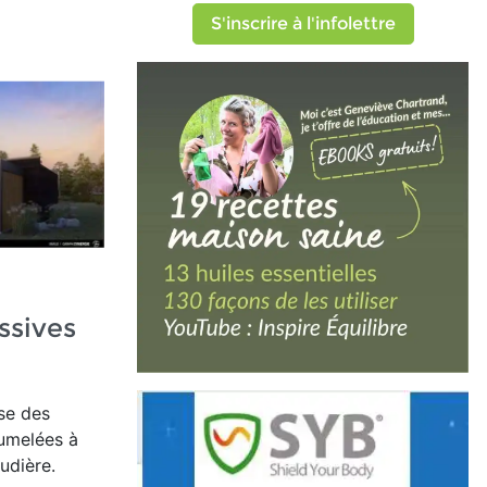
S'inscrire à l'infolettre
ssives
se des
jumelées à
udière.