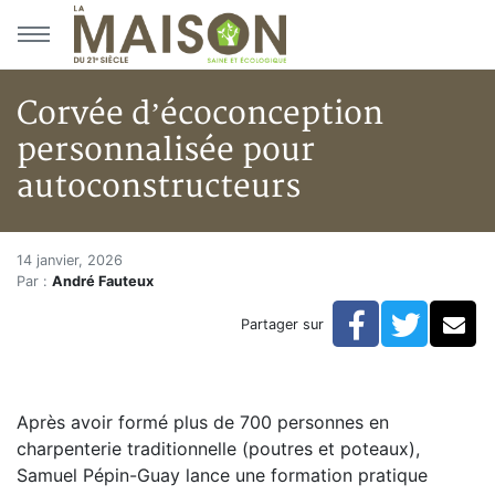
Aller au menu principal
Aller au contenu principal
Corvée d’écoconception
personnalisée pour
autoconstructeurs
Corvée d’écoconception perso
Accueil
14 janvier, 2026
Par :
André Fauteux
Articles
Actualités
Facebook
Twitte
Co
Partager sur
Corvée d’écoconception personnalisée pour autocon
Après avoir formé plus de 700 personnes en
charpenterie traditionnelle (poutres et poteaux),
Samuel Pépin-Guay lance une formation pratique