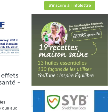
S'inscrire à l'infolettre
 effets
santé -
les
e due aux