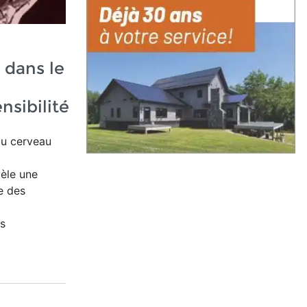
 dans le
nsibilité
du cerveau
vèle une
e des
ts