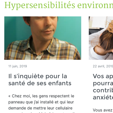
Hypersensibilités environ
Accueil
Articles
Maisons saines
Hypersensibilités environnementales
11 juin, 2019
22 avril, 201
Il s’inquiète pour la
Vos ap
santé de ses enfants
pourra
contri
« Chez moi, les gens respectent le
anxiét
panneau que j’ai installé et qui leur
demande de mettre leur cellulaire
Vous avez 