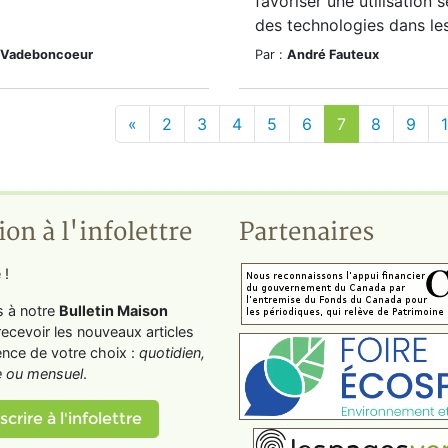
favoriser une utilisation s
des technologies dans les
 Vadeboncoeur
Par :
André Fauteux
«
2
3
4
5
6
7
8
9
ion à l'infolettre
Partenaires
 !
s à notre
Bulletin Maison
recevoir les nouveaux articles
ence de votre choix :
quotidien,
 ou mensuel
.
scrire à l'infolettre