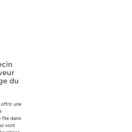
ecin
veur
age du
offrir une
e
file dans
ui vont