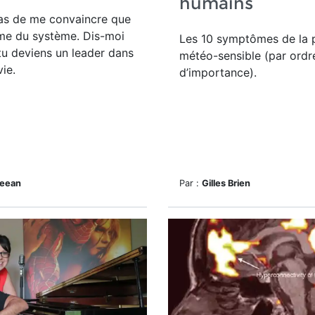
humains
pas de me convaincre que
ime du système. Dis-moi
Les 10 symptômes de la 
u deviens un leader dans
météo-sensible (par ordr
vie.
d’importance).
heean
Par :
Gilles Brien