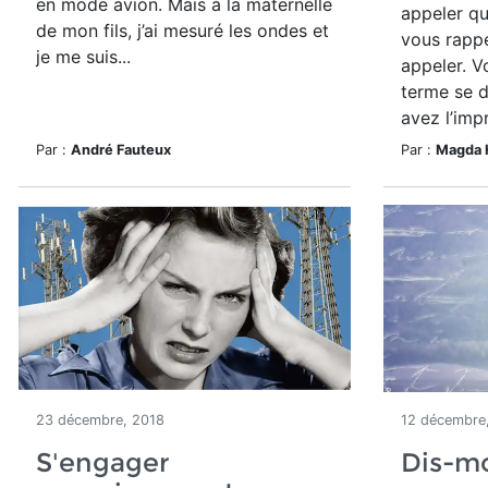
en mode avion. Mais à la maternelle
appeler qu
de mon fils, j’ai mesuré les ondes et
vous rappe
je me suis...
appeler. V
terme se d
avez l’impr
Par :
André Fauteux
Par :
Magda 
23 décembre, 2018
12 décembre
S'engager
Dis-mo