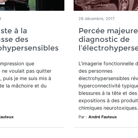
8
28 décembre, 2017
ste à la
Percée majeure
sse des
diagnostic de
ohypersensibles
l’électrohyperse
l’impression que
L’imagerie fonctionnelle 
té ne voulait pas quitter
des personnes
 puis je me suis mis à
électrohypersensibles ré
de la mâchoire et du
hyperconnectivité typiqu
blessures à la tête et des
expositions à des produi
chimiques neurotoxiques.
Fauteux
Par :
André Fauteux