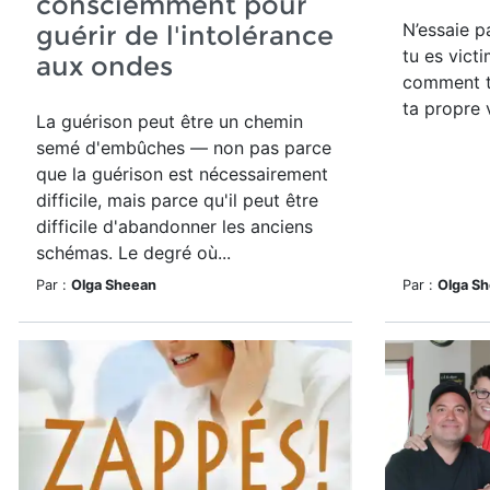
consciemment pour
N’essaie 
guérir de l'intolérance
tu es vict
aux ondes
comment t
ta propre 
La guérison peut être un chemin
semé d'embûches — non pas parce
que la guérison est nécessairement
difficile, mais parce qu'il peut être
difficile d'abandonner les anciens
schémas. Le degré où...
Par :
Olga Sheean
Par :
Olga S