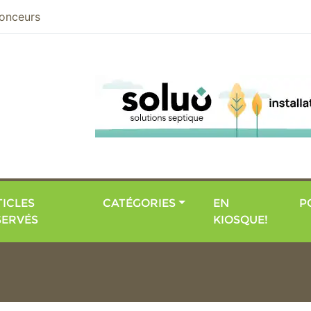
nier
onceurs
ICLES
CATÉGORIES
EN
P
SERVÉS
KIOSQUE!