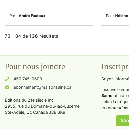
Par :
André Fauteux
Par :
Hélène
73 - 84 de
136
résultats
Pour nous joindre
Inscript
450 745-0609
Soyez informé
abonnement@maisonsaine.ca
Inscrivez-vou
Saine
afin de 
Éditions du 21e siècle Inc.
selon la fréqu
2955, rue du Domaine-du-lac-Lucerne
hebdomadaire
Ste-Adèle, Qc Canada J8B 3K9
S'in