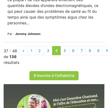
quantités élevées d’ondes électromagnétiques, ce
qui peut causer des problèmes de santé au fil du
temps ainsi que des symptômes aigus chez les
personnes...
Par :
Jeromy Johnson
«
1
2
3
4
5
6
7
8
9
1
37 - 48
de
136
résultats
S'inscrire à l'infolettre