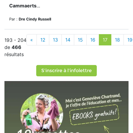
Cammaerts
...
Par :
Dre Cindy Russell
«
12
13
14
15
16
17
18
19
193 - 204
de
466
résultats
S'inscrire à l'infolettre