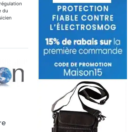
régulation
e du
sicien
re