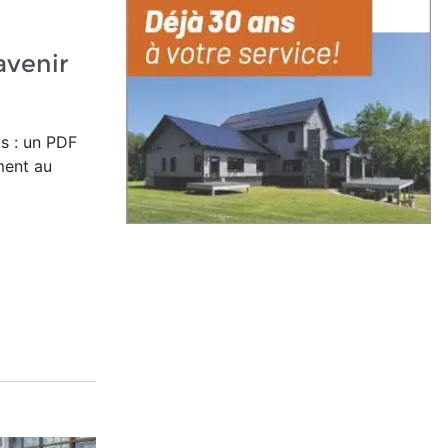
'avenir
s : un PDF
ment au