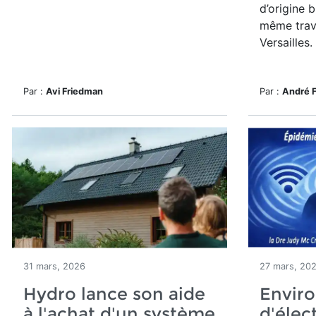
d’origine 
même trav
Versailles.
Par :
Avi Friedman
Par :
André 
31 mars, 2026
27 mars, 20
Hydro lance son aide
Enviro
à l'achat d'un système
d'élec