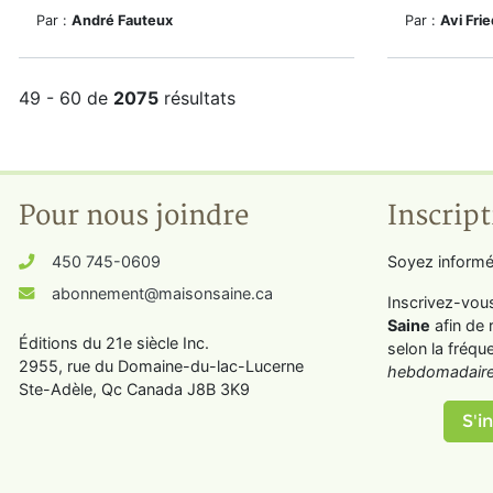
Par :
André Fauteux
Par :
Avi Fri
49 - 60 de
2075
résultats
Pour nous joindre
Inscript
450 745-0609
Soyez informé
abonnement@maisonsaine.ca
Inscrivez-vou
Saine
afin de 
Éditions du 21e siècle Inc.
selon la fréqu
2955, rue du Domaine-du-lac-Lucerne
hebdomadaire
Ste-Adèle, Qc Canada J8B 3K9
S'in