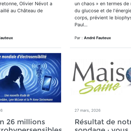
bretonne, Olivier Névot a
un chaos » en termes de 
aillé au Château de
du glucose et de l'énergi
corps, prévient le biophy
Paul...
Fauteux
Par :
André Fauteux
26
27 mars, 2026
n 26 millions
Résultat de not
trohypersensibles
sondage : vous