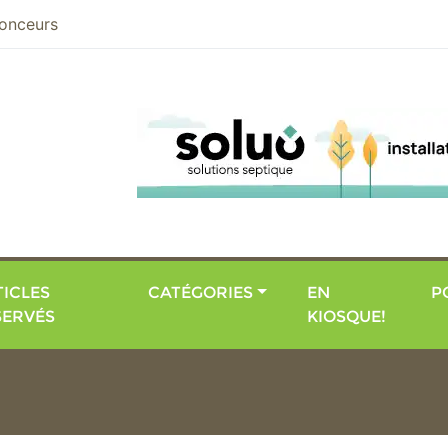
nier
onceurs
ICLES
CATÉGORIES
EN
P
SERVÉS
KIOSQUE!