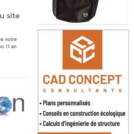
u site
de notre
o (1 an