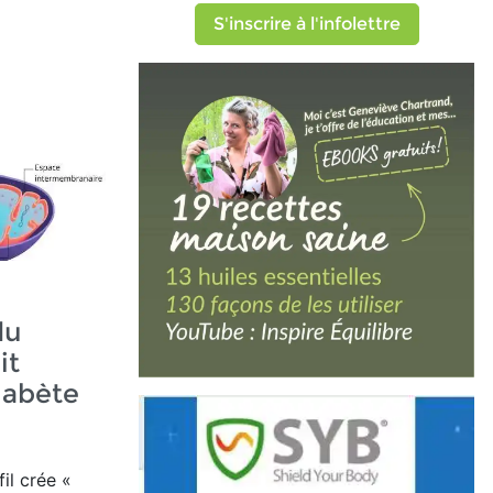
S'inscrire à l'infolettre
du
it
iabète
il crée
«