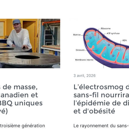
3 avril, 2026
 de masse,
L’électrosmog 
canadien et
sans-fil nourrira
 BBQ uniques
l’épidémie de d
vé)
et d'obésité
troisième génération
Le rayonnement du sans-f