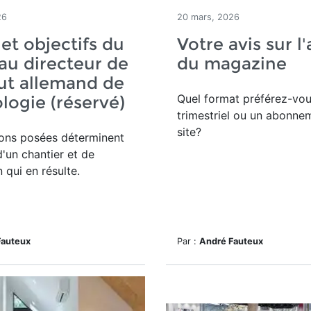
26
20 mars, 2026
 et objectifs du
Votre avis sur l
u directeur de
du magazine
itut allemand de
Quel format préférez-vou
logie (réservé)
trimestriel ou un abonne
site?
ions posées déterminent
d'un chantier et de
n qui en résulte.
Fauteux
Par :
André Fauteux