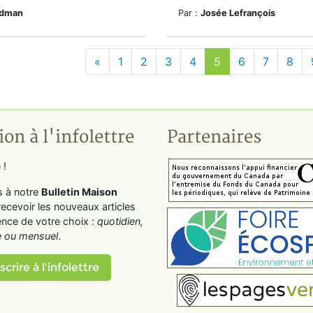
edman
Par :
Josée Lefrançois
«
1
2
3
4
5
6
7
8
ion à l'infolettre
Partenaires
 !
s à notre
Bulletin Maison
recevoir les nouveaux articles
ence de votre choix :
quotidien,
 ou mensuel
.
scrire à l'infolettre