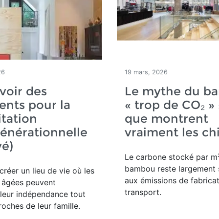
26
19 mars, 2026
voir des
Le mythe du b
nts pour la
« trop de CO₂ » 
tation
que montrent
énérationnelle
vraiment les chi
vé)
Le carbone stocké par m³
bambou reste largement 
créer un lieu de vie où les
aux émissions de fabricat
 âgées peuvent
transport.
leur indépendance tout
roches de leur famille.