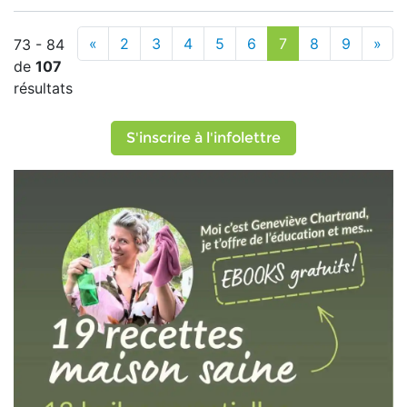
«
2
3
4
5
6
7
8
9
»
73 - 84
de
107
résultats
S'inscrire à l'infolettre