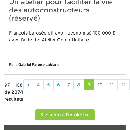
Un atelier pour faciliter la vie
des autoconstructeurs
(réservé)
François Larosée dit avoir économisé 100 000 $
avec l’aide de l’Atelier CommUnitaire.
Par :
Gabriel Parent-Leblanc
«
4
5
6
7
8
9
10
11
12
97 - 108
de
2074
résultats
S'inscrire à l'infolettre