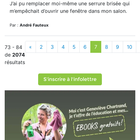
J’ai pu remplacer moi-même une serrure brisée qui
m’empêchait d’ouvrir une fenêtre dans mon salon.
Par :
André Fauteux
«
2
3
4
5
6
7
8
9
10
73 - 84
de
2074
résultats
S'inscrire à l'infolettre