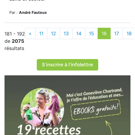
Par :
André Fauteux
«
11
12
13
14
15
16
17
18
181 - 192
de
2075
résultats
S'inscrire à l'infolettre