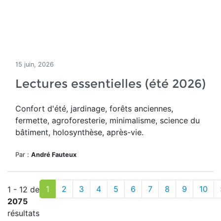
15 juin, 2026
Lectures essentielles (été 2026)
Confort d'été, jardinage, forêts anciennes,
fermette, agroforesterie, minimalisme, science du
bâtiment, holosynthèse, après-vie.
Par :
André Fauteux
1
2
3
4
5
6
7
8
9
10
1 - 12 de
2075
résultats