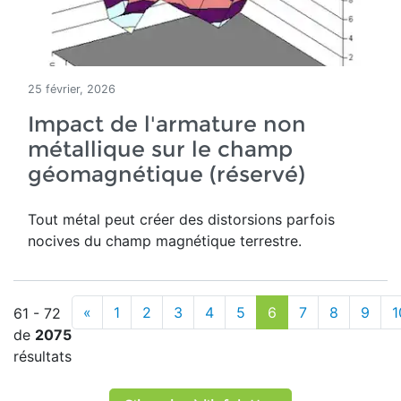
25 février, 2026
Impact de l'armature non
métallique sur le champ
géomagnétique (réservé)
Tout métal peut créer des distorsions parfois
nocives du champ magnétique terrestre
.
«
1
2
3
4
5
6
7
8
9
1
61 - 72
de
2075
résultats