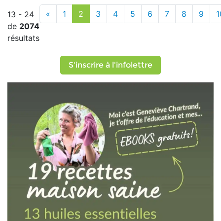
«
1
2
3
4
5
6
7
8
9
1
13 - 24
de
2074
résultats
S'inscrire à l'infolettre