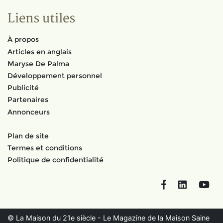
Liens utiles
À propos
Articles en anglais
Maryse De Palma
Développement personnel
Publicité
Partenaires
Annonceurs
Plan de site
Termes et conditions
Politique de confidentialité
Facebook
LinkedIn
You
© La Maison du 21e siècle - Le Magazine de la Maison Saine