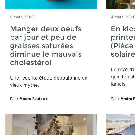
5 mars, 2026
4 mars, 202
Manger deux oeufs
En kio
par jour et peu de
print
graisses saturées
(Pièce
diminue le mauvais
solair
cholestérol
Le rêve d’
qualité es
Une récente étude déboulonne un
jamais.
vieux mythe.
Par :
André Fauteux
Par :
André 