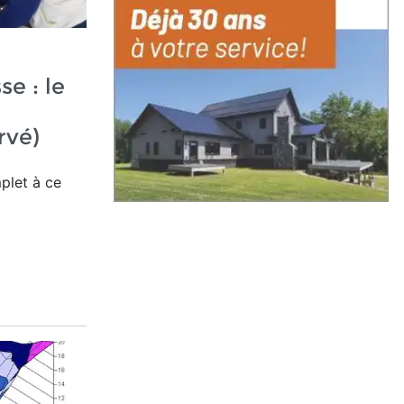
e : le
rvé)
plet à ce