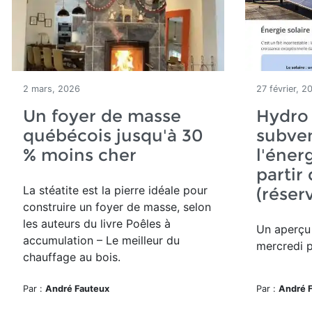
2 mars, 2026
27 février, 2
Un foyer de masse
Hydro
québécois jusqu'à 30
subve
% moins cher
l'énerg
partir
La stéatite est la pierre idéale pour
(réser
construire un foyer de masse, selon
les auteurs du
livre Poêles à
Un aperçu
accumulation – Le meilleur du
mercredi po
chauffage au bois.
Par :
André Fauteux
Par :
André 