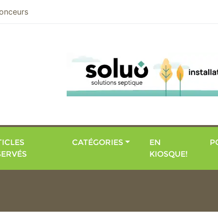
nier
onceurs
ICLES
CATÉGORIES
EN
P
SERVÉS
KIOSQUE!