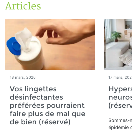
Articles
Accueil
Articles
18 mars, 2026
17 mars, 20
Vos lingettes
Hypers
désinfectantes
neuros
préférées pourraient
(réser
faire plus de mal que
Sommes-no
de bien (réservé)
épidémie d