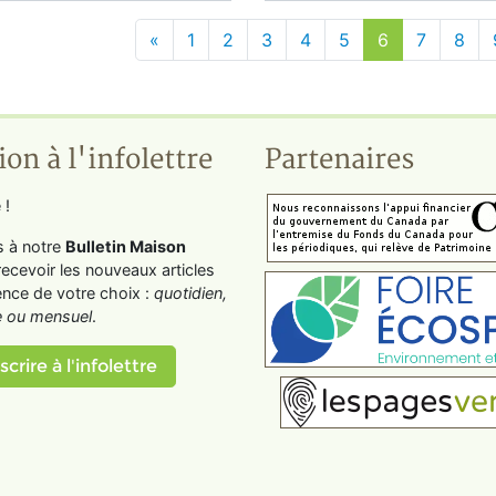
«
1
2
3
4
5
6
7
8
ion à l'infolettre
Partenaires
 !
s à notre
Bulletin Maison
recevoir les nouveaux articles
ence de votre choix :
quotidien,
 ou mensuel
.
scrire à l'infolettre