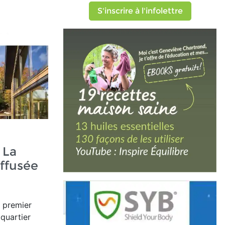
S'inscrire à l'infolettre
 La
ffusée
e premier
 quartier