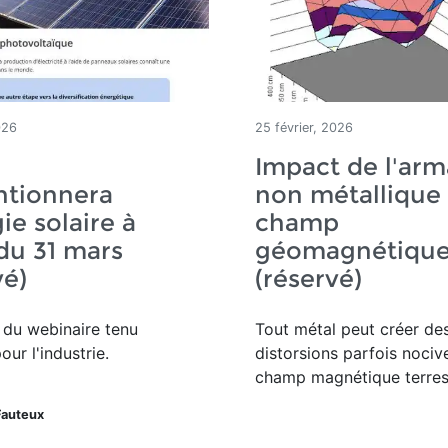
026
25 février, 2026
Impact de l'arm
ntionnera
non métallique 
ie solaire à
champ
 du 31 mars
géomagnétiqu
vé)
(réservé)
 du webinaire tenu
Tout métal peut créer de
ur l'industrie.
distorsions parfois nociv
champ magnétique terres
Fauteux