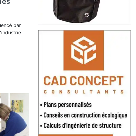
nes
luencé par
'industrie.