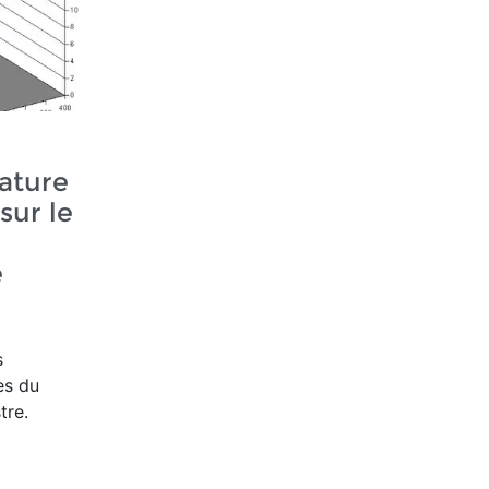
ature
sur le
e
s
es du
tre
.