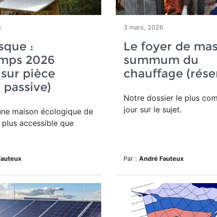
6
3 mars, 2026
sque :
Le foyer de mass
emps 2026
summum du
 sur pièce
chauffage (rése
e passive)
Notre dossier le plus com
jour sur le sujet.
une maison écologique de
t plus accessible que
Fauteux
Par :
André Fauteux