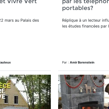
et Vivre Vert
par les télépho
portables?
2 mars au Palais des
Réplique à un lecteur inf
les études financées par l
Fauteux
Par :
Amir Borenstein