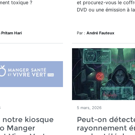
ment toxique ?
et procurez-vous le coffr
DVD ou une émission à la
 Pritam Hari
Par :
André Fauteux
6
5 mars, 2026
z notre kiosque
Peut-on détecte
po Manger
rayonnement é