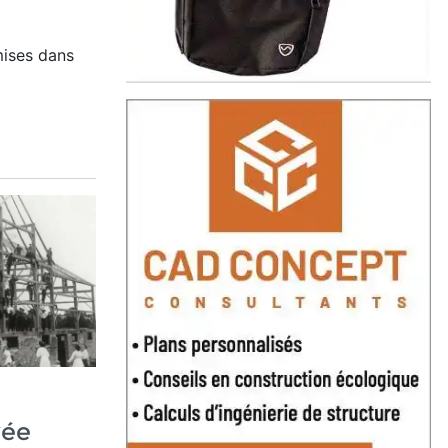
ises dans
vée