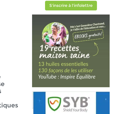
S'inscrire à l'infolettre
e
se
s
iques