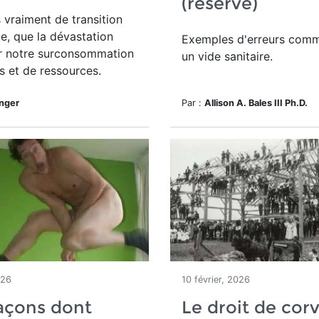
(réservé)
s vraiment de transition
e, que la dévastation
Exemples d'erreurs comm
r notre surconsommation
un vide sanitaire.
s et de ressources.
inger
Par :
Allison A. Bales III Ph.D.
026
10 février, 2026
açons dont
Le droit de cor