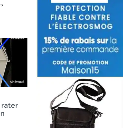
es
rater
un