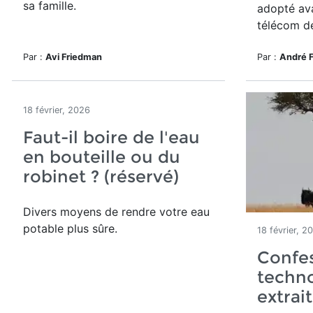
sa famille.
adopté ava
télécom d
Par :
Avi Friedman
Par :
André 
18 février, 2026
Faut-il boire de l'eau
en bouteille ou du
robinet ? (réservé)
Divers moyens de rendre votre eau
potable plus sûre.
18 février, 2
Confes
techno
extrait