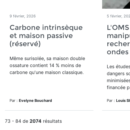
9 février, 2026
5 février, 20
Carbone intrinsèque
L'OMS
et maison passive
manipu
(réservé)
recher
ondes
Même surisolée, sa maison double
ossature contient 14 % moins de
Les études
carbone qu'une maison classique.
dangers s
minimisée
financée p
Par :
Evelyne Bouchard
Par :
Louis S
73 - 84 de
2074
résultats