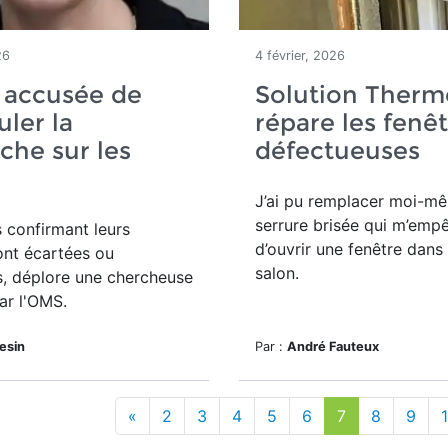
26
4 février, 2026
 accusée de
Solution Therm
ler la
répare les fenê
che sur les
défectueuses
J’ai pu remplacer moi-m
serrure brisée qui m’emp
 confirmant leurs
d’ouvrir une fenêtre dan
ont écartées ou
salon.
s, déplore une chercheuse
ar l'OMS.
lesin
Par :
André Fauteux
«
2
3
4
5
6
7
8
9