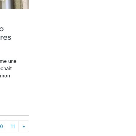
o
tres
ême une
êchait
s mon
10
11
»