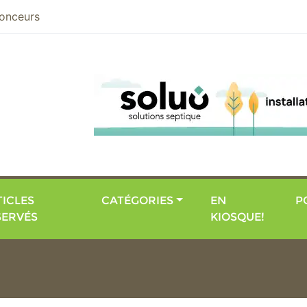
nier
onceurs
ICLES
CATÉGORIES
EN
P
SERVÉS
KIOSQUE!