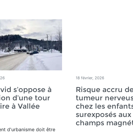
026
18 février, 2026
vid s’oppose à
Risque accru d
tion d’une tour
tumeur nerveu
ire à Vallée
chez les enfant
e
surexposés aux
champs magnét
nt d'urbanisme doit être