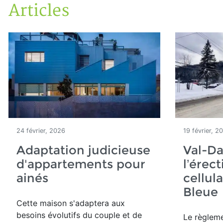
Articles
Accueil
Articles
24 février, 2026
19 février, 2
Adaptation judicieuse
Val-Da
d'appartements pour
l’érec
ainés
cellula
Bleu
Cette maison
s'adaptera aux
besoins évolutifs du couple et de
Le règleme