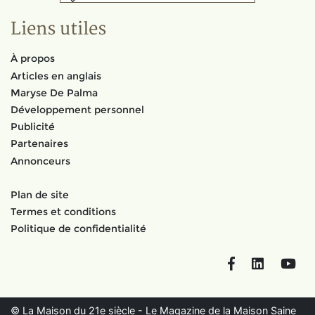
Liens utiles
À propos
Articles en anglais
Maryse De Palma
Développement personnel
Publicité
Partenaires
Annonceurs
Plan de site
Termes et conditions
Politique de confidentialité
Facebook
LinkedIn
You
© La Maison du 21e siècle - Le Magazine de la Maison Saine