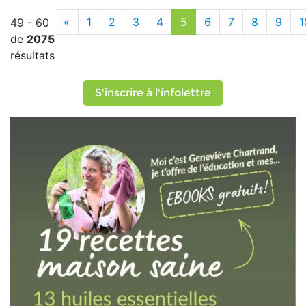
«
1
2
3
4
5
6
7
8
9
1
49 - 60
de
2075
résultats
S'inscrire à l'infolettre