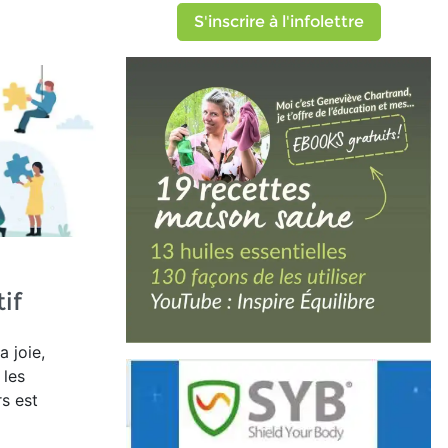
S'inscrire à l'infolettre
if
a joie,
 les
rs est