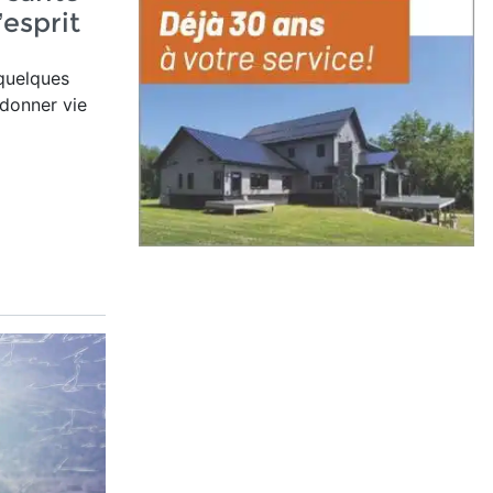
’esprit
quelques
edonner vie