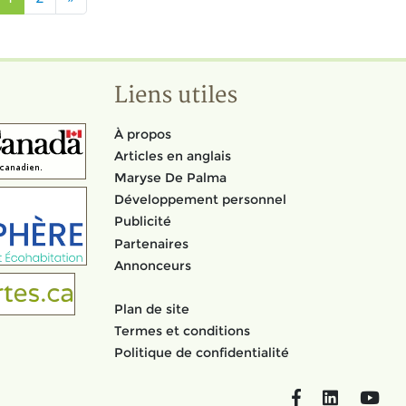
Liens utiles
À propos
Articles en anglais
Maryse De Palma
Développement personnel
Publicité
Partenaires
Annonceurs
Plan de site
Termes et conditions
Politique de confidentialité
Facebook
LinkedIn
You