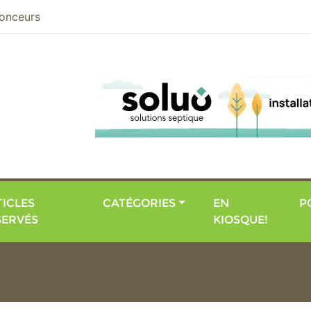
nier
onceurs
ICLES
CATÉGORIES
EN
P
SERVÉS
KIOSQUE!