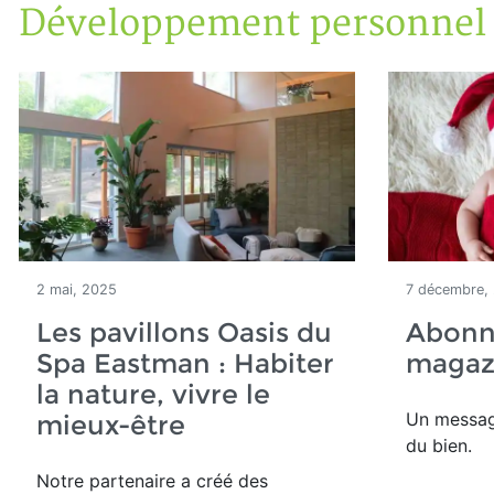
Développement personnel
Accueil
Articles
Lectures
Développement personnel
2 mai, 2025
7 décembre,
Les pavillons Oasis du
Abonn
Spa Eastman : Habiter
magaz
la nature, vivre le
Un message
mieux-être
du bien.
Notre partenaire a créé des