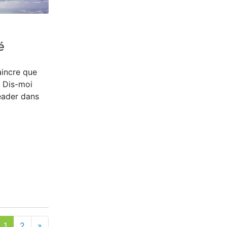
é
aincre que
. Dis-moi
eader dans
1
2
»