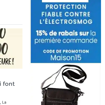
i font
, La