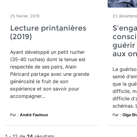
25 février, 2019
23 décembre
Lecture printanières
S'eng
(2019)
consc
guérir
Ayant développé un petit rucher
aux o
(35-40 ruches) dont la tenue est
respectée de ses pairs, Alain
La guériso
Péricard partage avec une grande
semé d'em
générosité le fruit de son
que la gué
expérience et son savoir pour
difficile, 
accompagner...
difficile 
schémas. L
Par :
André Fauteux
Par :
Olga S
1 - 12 de
24
résultats