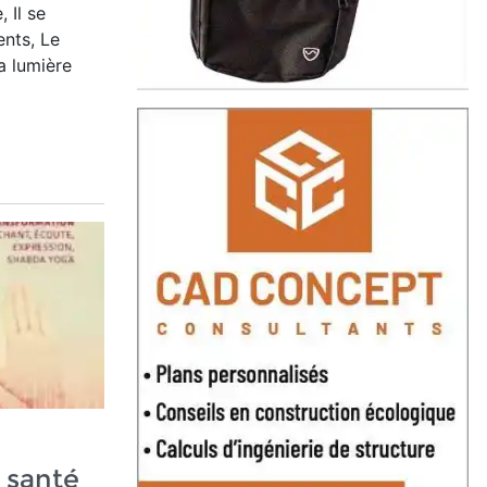
, Il se
ents, Le
a lumière
 santé