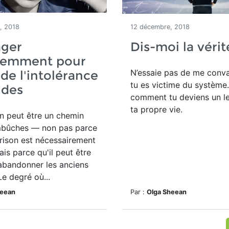
, 2018
12 décembre, 2018
ager
Dis-moi la vérit
iemment pour
N’essaie pas de me conv
 de l'intolérance
tu es victime du système
ndes
comment tu deviens un l
ta propre vie.
n peut être un chemin
bûches — non pas parce
rison est nécessairement
mais parce qu'il peut être
d'abandonner les anciens
e degré où...
heean
Par :
Olga Sheean