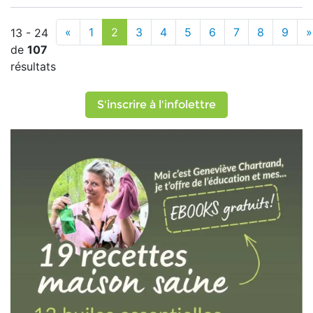
«
1
2
3
4
5
6
7
8
9
»
13 - 24
de
107
résultats
S'inscrire à l'infolettre