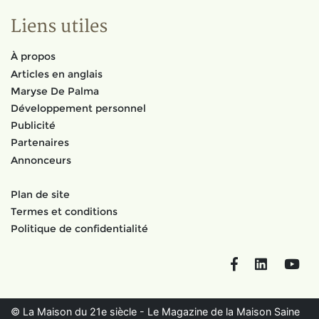
Liens utiles
À propos
Articles en anglais
Maryse De Palma
Développement personnel
Publicité
Partenaires
Annonceurs
Plan de site
Termes et conditions
Politique de confidentialité
Facebook
LinkedIn
You
© La Maison du 21e siècle - Le Magazine de la Maison Saine