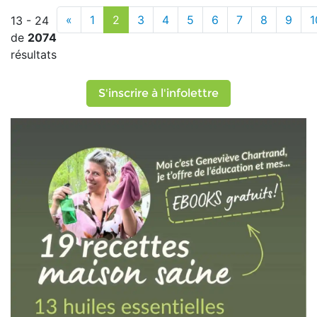
«
1
2
3
4
5
6
7
8
9
1
13 - 24
de
2074
résultats
S'inscrire à l'infolettre