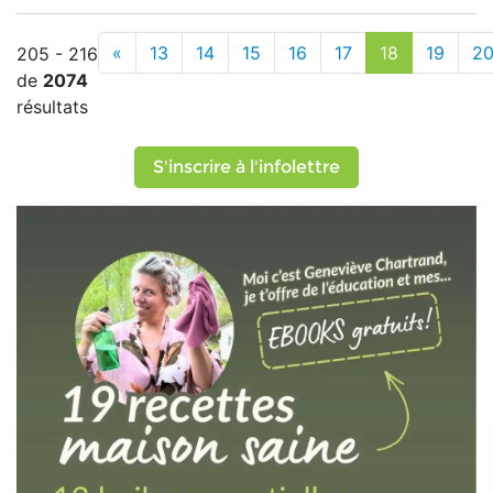
«
13
14
15
16
17
18
19
2
205 - 216
de
2074
résultats
S'inscrire à l'infolettre