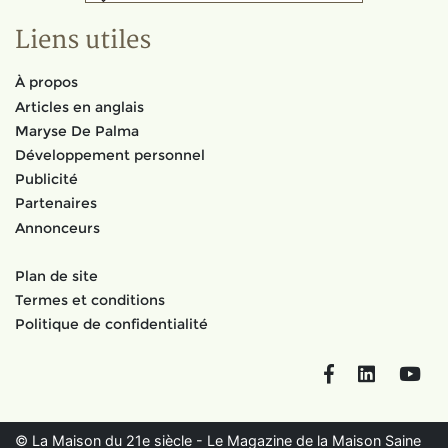
Liens utiles
À propos
Articles en anglais
Maryse De Palma
Développement personnel
Publicité
Partenaires
Annonceurs
Plan de site
Termes et conditions
Politique de confidentialité
Facebook
LinkedIn
You
© La Maison du 21e siècle - Le Magazine de la Maison Saine