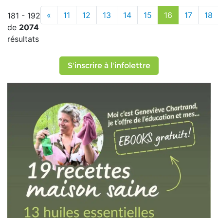
«
11
12
13
14
15
16
17
18
181 - 192
de
2074
résultats
S'inscrire à l'infolettre