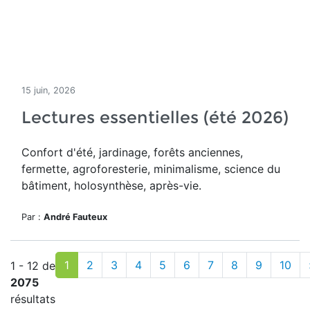
15 juin, 2026
Lectures essentielles (été 2026)
Confort d'été, jardinage, forêts anciennes,
fermette, agroforesterie, minimalisme, science du
bâtiment, holosynthèse, après-vie.
Par :
André Fauteux
1
2
3
4
5
6
7
8
9
10
1 - 12 de
2075
résultats