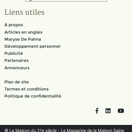
Liens utiles
À propos
Articles en anglais
Maryse De Palma
Développement personnel
Publicité
Partenaires
Annonceurs
Plan de site
Termes et conditions
Politique de confidentialité
Facebook
LinkedIn
You
© La Maison du 21e siècle - Le Magazine de la Maison Saine