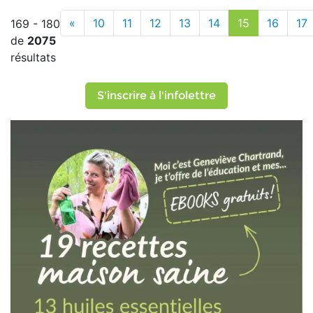
«
10
11
12
13
14
15
16
17
169 - 180
de
2075
résultats
S'inscrire à l'infolettre