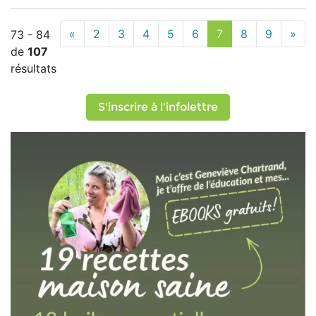
«
2
3
4
5
6
7
8
9
»
73 - 84
de
107
résultats
S'inscrire à l'infolettre