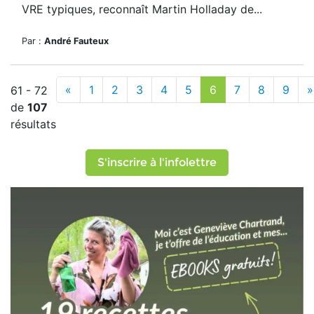
VRE typiques, reconnaît Martin Holladay de...
Par :
André Fauteux
«
1
2
3
4
5
6
7
8
9
»
61 - 72
de
107
résultats
S'inscrire à l'infolettre