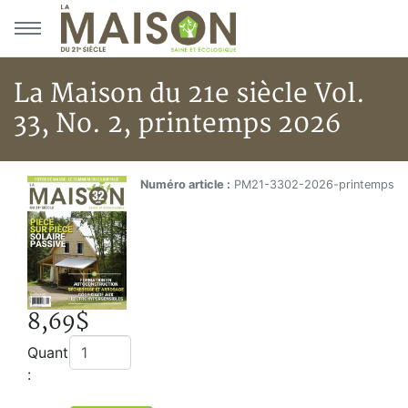
Aller au menu principal
Aller au contenu principal
La Maison du 21e siècle Vol.
33, No. 2, printemps 2026
La Maison du 21e siècle Vol. 33
Accueil
Numéro article :
PM21-3302-2026-printemps
Boutique
La Maison du 21e siècle Vol. 33, No. 2, printemps 20
8,69$
Quantité
: