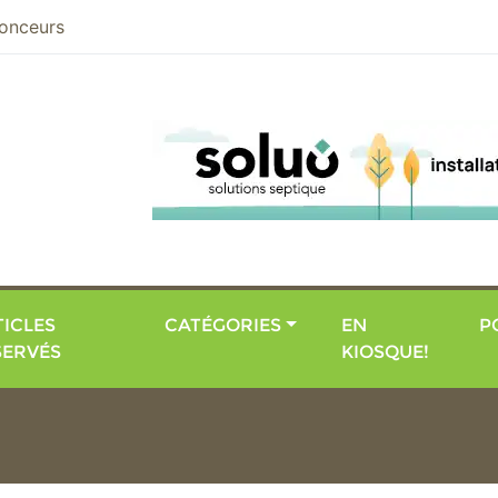
nier
onceurs
ICLES
CATÉGORIES
EN
P
SERVÉS
KIOSQUE!