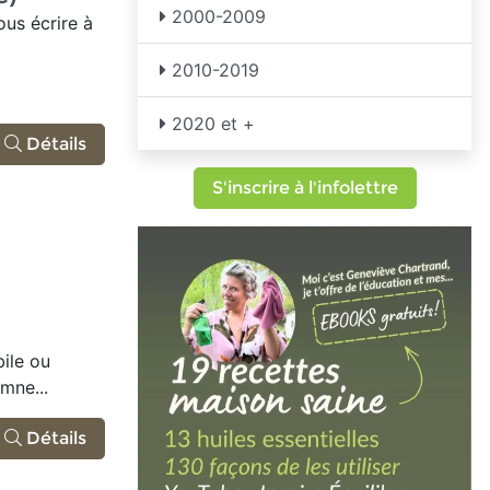
2000-2009
us écrire à
2010-2019
2020 et +
Détails
S'inscrire à l'infolettre
bile ou
mne...
Détails