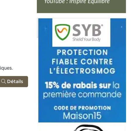
iques.
Détails