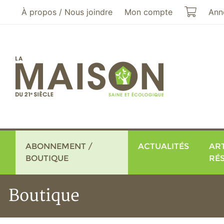
Aller au menu principal
Aller au contenu principal
Mon pa
À propos / Nous joindre
Mon compte
Ann
ABONNEMENT /
ACTUALITÉS
ART
BOUTIQUE
RÉ
Boutique