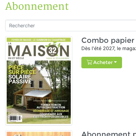
Abonnement
Accueil
Boutique
Rechercher
Combo papier 
Dès l'été 2027, le magaz
Acheter
Abonnement pa