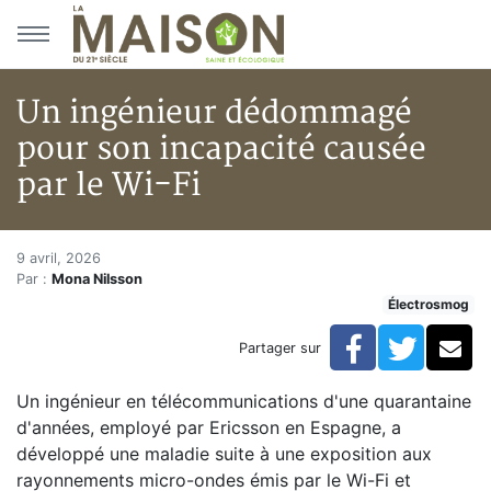
Aller au menu principal
Aller au contenu principal
Un ingénieur dédommagé
pour son incapacité causée
par le Wi-Fi
Un ingénieur dédommagé pour s
Accueil
9 avril, 2026
Par :
Mona Nilsson
Articles
Électrosmog
Électrosmog
Un ingénieur dédommagé pour son incapacité causée 
Facebook
Twitte
Co
Partager sur
Un ingénieur en télécommunications d'une quarantaine
d'années, employé par Ericsson en Espagne, a
développé une maladie suite à une exposition aux
rayonnements micro-ondes émis par le Wi-Fi et