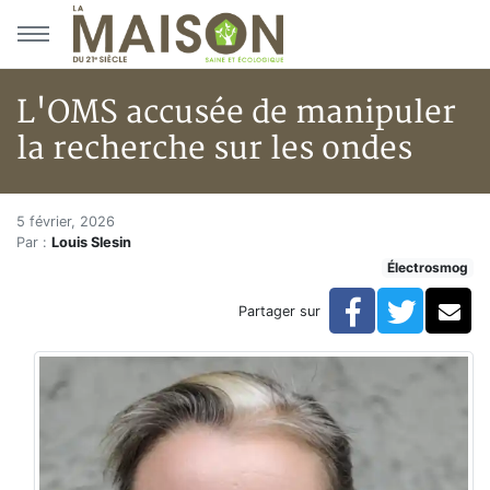
Aller au menu principal
Aller au contenu principal
L'OMS accusée de manipuler
la recherche sur les ondes
L'OMS accusée de manipuler la
Accueil
5 février, 2026
Par :
Louis Slesin
Articles
Électrosmog
Actualités
L'OMS accusée de manipuler la recherche sur les ond
Facebook
Twitte
Co
Partager sur