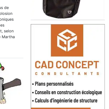
us de
plosion
oniques
des
t, selon
e Martha