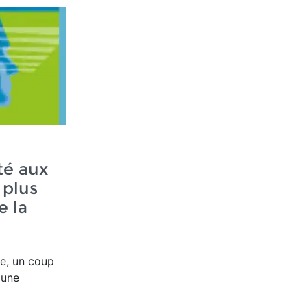
té aux
 plus
e la
e, un coup
 une