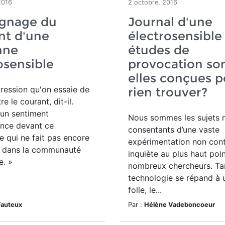
2016
2 octobre, 2016
gnage du
Journal d'une
nt d'une
électrosensible 
nne
études de
osensible
provocation so
elles conçues p
mpression qu'on essaie de
rien trouver?
e le courant, dit-il.
 un sentiment
Nous sommes les sujets 
ance devant ce
consentants d’une vaste
 qui ne fait pas encore
expérimentation non cont
 dans la communauté
inquiète au plus haut poi
e. »
nombreux chercheurs. Tan
technologie se répand à 
folle, le...
Fauteux
Par :
Hélène Vadeboncoeur