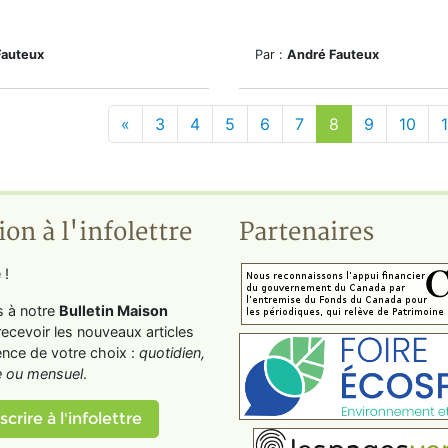
Fauteux
Par :
André Fauteux
«
3
4
5
6
7
8
9
10
1
ion à l'infolettre
Partenaires
 !
s à notre
Bulletin Maison
recevoir les nouveaux articles
ence de votre choix :
quotidien,
 ou mensuel
.
scrire à l'infolettre