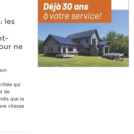
: les
nt-
our ne
non
rôlée qui
nt de
dis que la
une vitesse