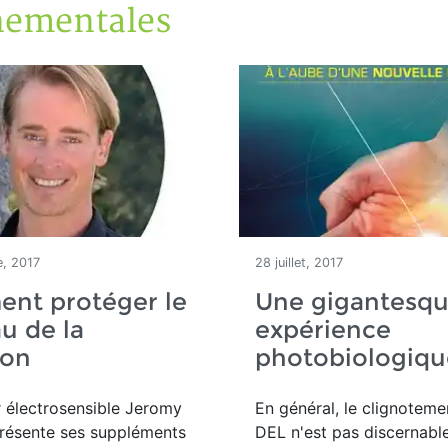
nementales
, 2017
28 juillet, 2017
nt protéger le
Une gigantesq
u de la
expérience
ion
photobiologiqu
r électrosensible Jeromy
En général, le clignoteme
résente ses suppléments
DEL n'est pas discernable