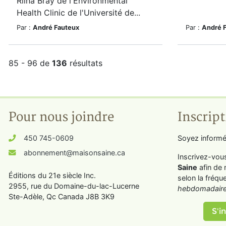
Riina Bray de l'Environmental
Health Clinic de l'Université de...
Par :
André Fauteux
Par :
André 
85 - 96 de
136
résultats
Pour nous joindre
Inscript
450 745-0609
Soyez informé
abonnement@maisonsaine.ca
Inscrivez-vou
Saine
afin de 
Éditions du 21e siècle Inc.
selon la fréqu
2955, rue du Domaine-du-lac-Lucerne
hebdomadaire
Ste-Adèle, Qc Canada J8B 3K9
S'in