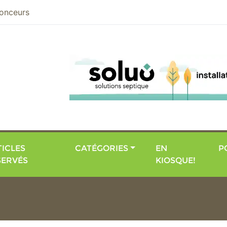
nier
onceurs
ICLES
CATÉGORIES
EN
P
SERVÉS
KIOSQUE!