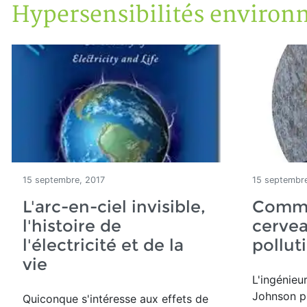
Hypersensibilités environ
Accueil
Articles
Maisons saines
Hypersensibilités environnementales
15 septembre, 2017
15 septembre
L'arc-en-ciel invisible,
Comme
l'histoire de
cervea
l'électricité et de la
pollut
vie
L'ingénieu
Johnson p
Quiconque s'intéresse aux effets de