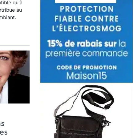
tible qu'à
ntribue au
mbiant.
as
es