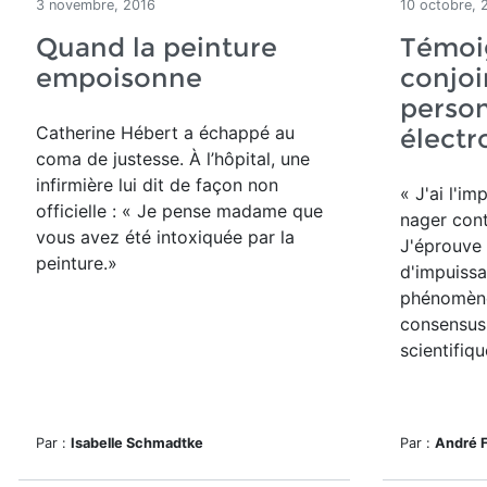
3 novembre, 2016
10 octobre, 
Quand la peinture
Témoi
empoisonne
conjoi
perso
Catherine Hébert a échappé au
électr
coma de justesse. À l’hôpital, une
infirmière lui dit de façon non
« J'ai l'i
officielle : « Je pense madame que
nager contr
vous avez été intoxiquée par la
J'éprouve
peinture.»
d'impuiss
phénomène
consensus
scientifiqu
Par :
Isabelle Schmadtke
Par :
André 