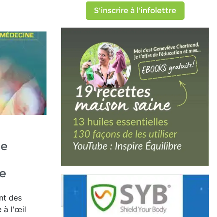
S'inscrire à l'infolettre
ue
e
nt des
 à l'œil