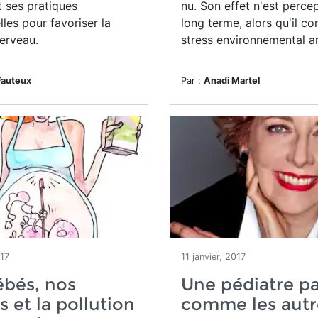
t ses pratiques
nu. Son effet n'est percep
lles pour favoriser la
long terme, alors qu'il co
erveau.
stress environnemental a
Fauteux
Par :
Anadi Martel
017
11 janvier, 2017
ébés, nos
Une pédiatre p
s et la pollution
comme les autr