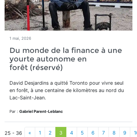
1 mai, 2026
Du monde de la finance à une
yourte autonome en
forêt (réservé)
David Desjardins a quitté Toronto pour vivre seul
en forêt,
à une centaine de kilomètres au nord du
Lac-Saint-Jean.
Par :
Gabriel Parent-Leblanc
«
1
2
3
4
5
6
7
8
9
1
25 - 36