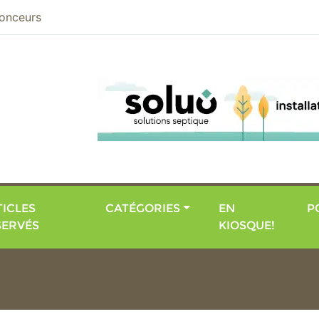
nier
onceurs
ICLES
CATÉGORIES
EN
P
SERVÉS
KIOSQUE!