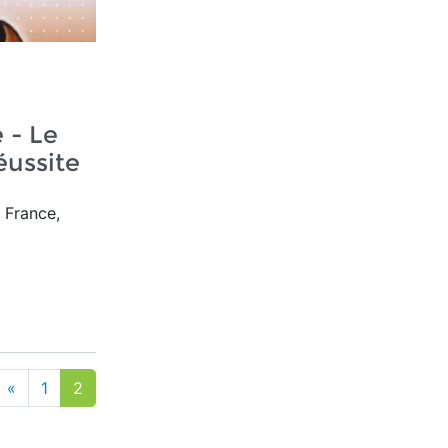
i
 - Le
éussite
 France,
«
1
2