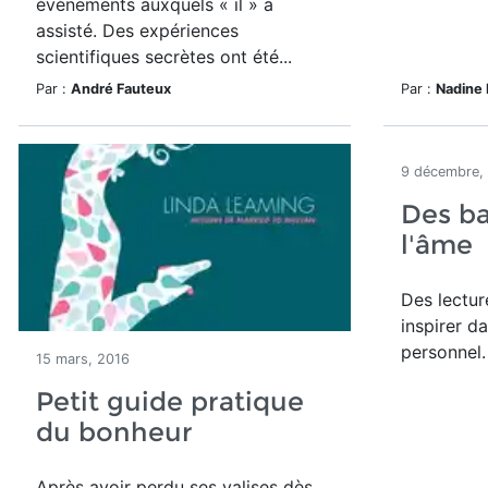
événements auxquels « il » a
assisté. Des expériences
scientifiques secrètes ont été...
Par :
André Fauteux
Par :
Nadine
9 décembre,
Des b
l'âme
Des lectur
inspirer d
personnel.
15 mars, 2016
Petit guide pratique
du bonheur
Après avoir perdu ses valises dès