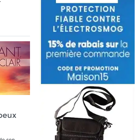
.
 peux
de son