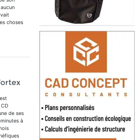
ù aucun
vait
des choses
Vortex
est
s CD
une de ses
 minutes à
mois
énéfiques