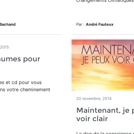
changements climatiques
 Bachand
Par :
André Fauteux
 2015
aumes pour
es et cd pour vous
ans votre cheminement
20 novembre, 2014
Maintenant, je
voir clair
Le don de la conscience 