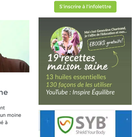
S'inscrire à l'infolettre
ine
ent
'un moine
ué à