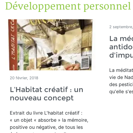
Développement personnel
Accueil
Articles
Lectures
Développement personnel
2 septembre
La méd
antido
d'imp
La méditat
vie de Nad
20 février, 2018
des pestic
L’Habitat créatif : un
qu'elle s'e
nouveau concept
Extrait du livre L'habitat créatif :
« un objet « absorbe » la mémoire,
positive ou négative, de tous les