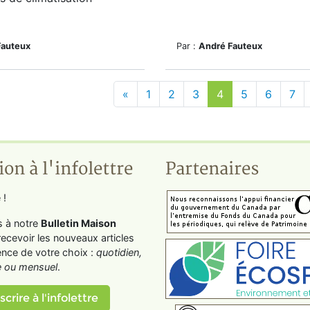
Fauteux
Par :
André Fauteux
«
1
2
3
4
5
6
7
ion à l'infolettre
Partenaires
 !
s à notre
Bulletin Maison
recevoir les nouveaux articles
ence de votre choix :
quotidien,
 ou mensuel
.
scrire à l'infolettre