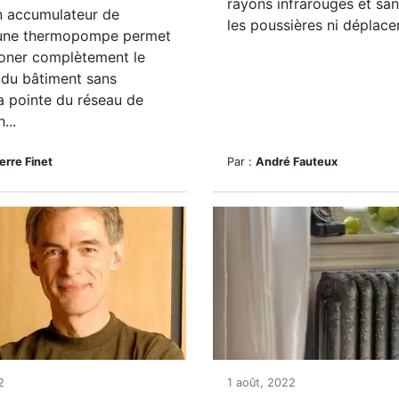
rayons infrarouges et sans
un accumulateur de
les poussières ni déplacer
 une thermopompe permet
oner complètement le
 du bâtiment sans
a pointe du réseau de
...
erre Finet
Par :
André Fauteux
2
1 août, 2022