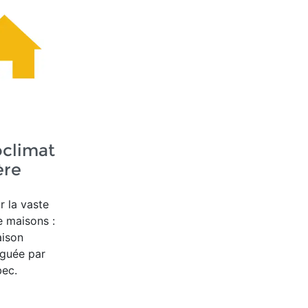
climat
ère
r la vaste
e maisons :
aison
guée par
ec.