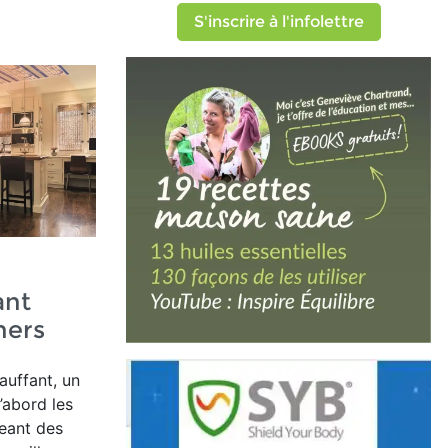
S'inscrire à l'infolettre
ant
hers
auffant, un
’abord les
eant des