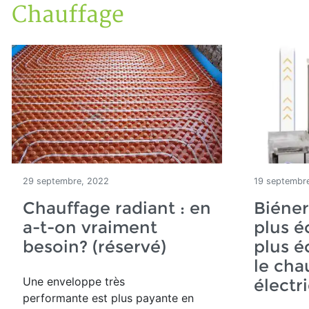
Chauffage
Accueil
Articles
Énergie
Chauffage
29 septembre, 2022
19 septembr
Chauffage radiant : en
Biéner
a-t-on vraiment
plus 
besoin? (réservé)
plus é
le cha
Une enveloppe très
électr
performante est plus payante en