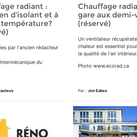
age radiant :
Chauffage radia
n d’isolant et à
gare aux demi-v
 température?
(réservé)
vé)
Un ventilateur récupérat
chaleur est essentiel pou
ées par l'ancien rédacteur
la qualité de l'air intérieur
Intermécanique du
Photo www.ecorad.ca
Fauteux
Par :
Jon Eakes