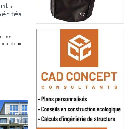
nt :
érités
eur de
r maintenir
.