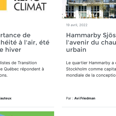
19 avril, 2022
rtance de
Hammarby Sjöst
héité à l'air, été
l'avenir du cha
 hiver
urbain
listes de Transition
Le quartier Hammarby a é
ue Québec répondent à
Stockholm comme capita
ons.
mondiale de la conceptio
Fauteux
Par :
Avi Friedman