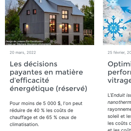
20 mars, 2022
25 février, 2
Les décisions
Optimi
payantes en matière
perfo
d’efficacité
vitrag
énergétique (réservé)
L’
Enduit is
nanother
Pour moins de 5 000 $, l'on peut
rayonnemen
réduire de 40 % les coûts de
soleil et l
chauffage et de 65 % ceux de
les coûts 
climatisation.
et les coû