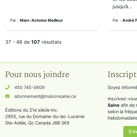
jusqu’à...
Par :
Marc-Antoine Meilleur
Par :
André 
37 - 48 de
107
résultats
Pour nous joindre
Inscript
450 745-0609
Soyez informé
abonnement@maisonsaine.ca
Inscrivez-vou
Saine
afin de 
Éditions du 21e siècle Inc.
selon la fréqu
2955, rue du Domaine-du-lac-Lucerne
hebdomadaire
Ste-Adèle, Qc Canada J8B 3K9
S'in