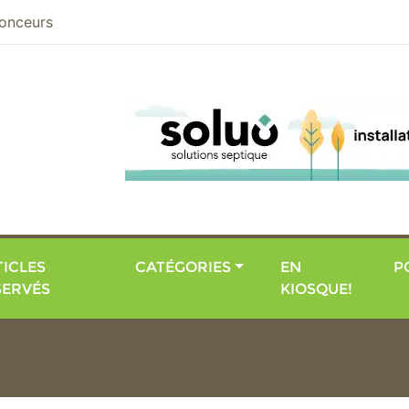
nier
onceurs
ICLES
CATÉGORIES
EN
P
SERVÉS
KIOSQUE!