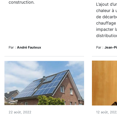
construction.
L’ajout d’
chaleur à
de décarb
chauffage
impacter l
distribution
Par :
André Fauteux
Par :
Jean-Pi
22 août, 2022
12 août, 202