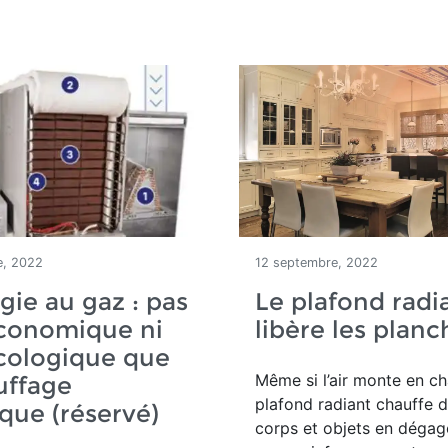
e, 2022
12 septembre, 2022
gie au gaz : pas
Le plafond radi
économique ni
libère les planc
cologique que
Même si l’air monte en ch
uffage
plafond radiant chauffe d
ique (réservé)
corps et objets en dégag