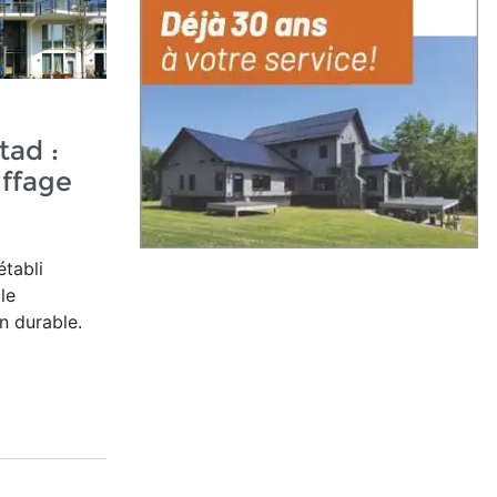
ad :
uffage
tabli
le
n durable.