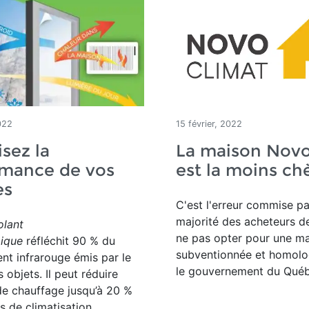
022
15 février, 2022
sez la
La maison Novo
rmance de vos
est la moins ch
es
C'est l'erreur commise pa
majorité des acheteurs d
olant
ne pas opter pour une m
mique
réfléchit 90 % du
subventionnée et homolo
t infrarouge émis par le
le gouvernement du Québ
es objets. Il peut réduire
de chauffage jusqu’à 20 %
ts de climatisation