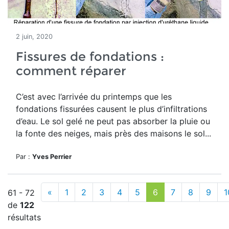
2 juin, 2020
Fissures de fondations :
comment réparer
C’est avec l’arrivée du printemps que les
fondations fissurées causent le plus d’infiltrations
d’eau. Le sol gelé ne peut pas absorber la pluie ou
la fonte des neiges, mais près des maisons le sol...
Par :
Yves Perrier
«
1
2
3
4
5
6
7
8
9
1
61 - 72
de
122
résultats